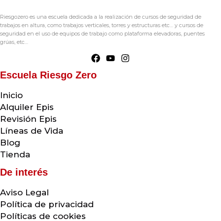
Riesgozero es una escuela dedicada a la realización de cursos de seguridad de
trabajos en altura, como trabajos verticales, torres y estructuras etc… y cursos de
seguridad en el uso de equipos de trabajo como plataforma elevadoras, puentes
grúas, etc…
Escuela Riesgo Zero
Inicio
Alquiler Epis
Revisión Epis
Líneas de Vida
Blog
Tienda
De interés
Aviso Legal
Política de privacidad
Políticas de cookies