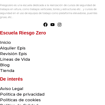
Riesgozero es una escuela dedicada a la realización de cursos de seguridad de
trabajos en altura, como trabajos verticales, torres y estructuras etc… y cursos de
seguridad en el uso de equipos de trabajo como plataforma elevadoras, puentes
grúas, etc…
Escuela Riesgo Zero
Inicio
Alquiler Epis
Revisión Epis
Líneas de Vida
Blog
Tienda
De interés
Aviso Legal
Política de privacidad
Políticas de cookies