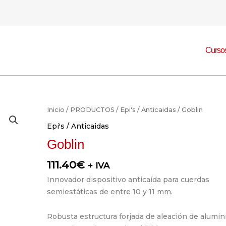
Curso
Goblin
Inicio
/
PRODUCTOS
/
Epi's / Anticaidas
/ Goblin
cantidad
Epi's / Anticaidas
Goblin
111.40
€
+ IVA
Innovador dispositivo anticaída para cuerdas
semiestáticas de entre 10 y 11 mm.
Robusta estructura forjada de aleación de alumini