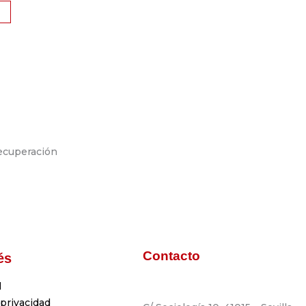
Contacto
és
l
 privacidad