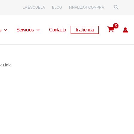
Buscar
LA ESCUELA
BLOG
FINALIZAR COMPRA
s
Servicios
Contacto
Ir a tienda
k Link