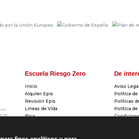
Escuela Riesgo Zero
De inter
Inicio
Aviso Lega
Alquiler Epis
Política de
Revisión Epis
Políticas d
Líneas de Vida
Política de
s en
so de
Blog
Condicion
Tienda
Condicione
Solicitud 
para fines analíticos y para