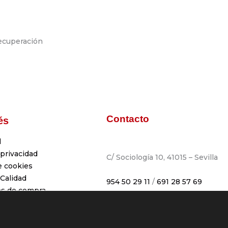
Contacto
és
l
 privacidad
C/ Sociología 10, 41015 – Sevilla
e cookies
 Calidad
954 50 29 11
/
691 28 57 69
es de compra
info@escuelariesgozero.es
s de envío
de desestimiento