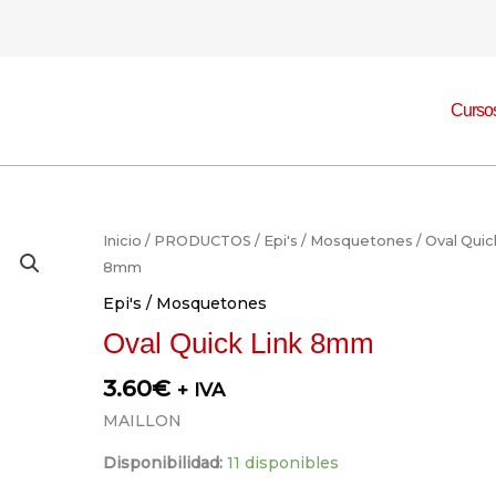
Curso
Oval
Inicio
/
PRODUCTOS
/
Epi's / Mosquetones
/ Oval Quic
Quick
8mm
Link
Epi's / Mosquetones
8mm
Oval Quick Link 8mm
cantidad
3.60
€
+ IVA
MAILLON
Disponibilidad:
11 disponibles