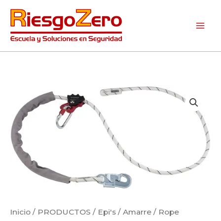
Ir
al
contenido
Rope
Adjuster
0.5-
2m
cantidad
Inicio
/
PRODUCTOS
/
Epi's / Amarre
/ Rope